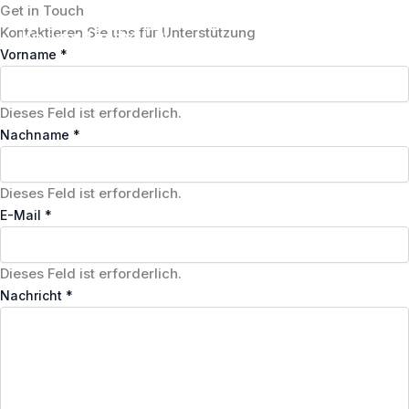
Zum
Get in Touch
Inhalt
Kontaktieren Sie uns für Unterstützung
Keyword in the URL
MAI
springen
Vorname
*
MEN
Dieses Feld ist erforderlich.
Nachname
*
Dieses Feld ist erforderlich.
E-Mail
*
Dieses Feld ist erforderlich.
Nachricht
*